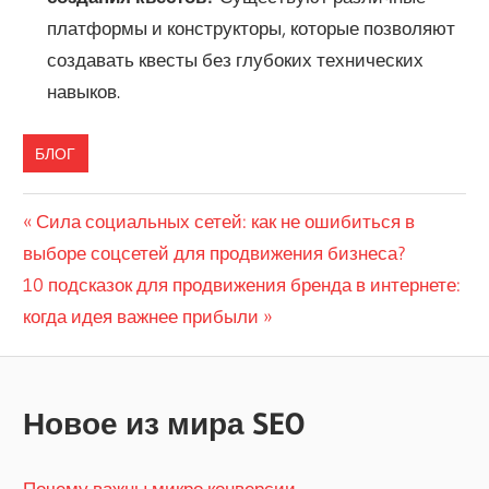
платформы и конструкторы, которые позволяют
создавать квесты без глубоких технических
навыков.
БЛОГ
Навигация
Предыдущая
Сила социальных сетей: как не ошибиться в
запись:
выборе соцсетей для продвижения бизнеса?
по
Следующая
10 подсказок для продвижения бренда в интернете:
записям
запись:
когда идея важнее прибыли
Новое из мира SEO
Почему важны микро конверсии