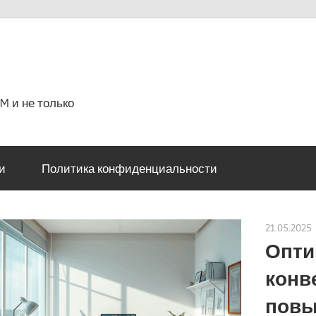
M и не только
и
Политика конфиденциальности
21.05.2025
Опти
конв
повы