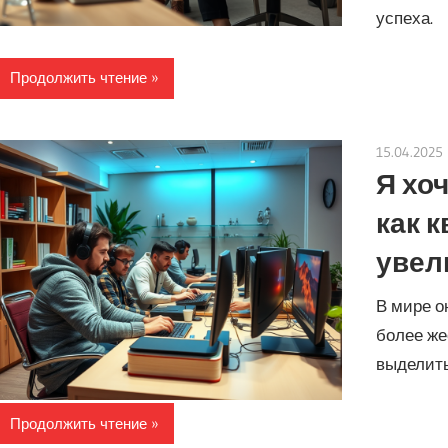
успеха.
Продолжить чтение
15.04.2025
Я хоч
как 
увел
В мире о
более же
выделить
Продолжить чтение