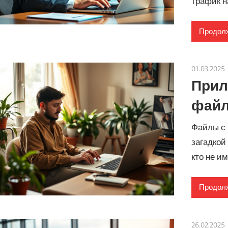
трафик н
Продолж
01.03.2025
Прил
файл
Файлы с 
загадкой
кто не и
Продолж
26.02.2025