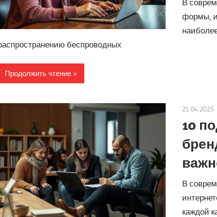
В соврем
формы, и
наиболе
распространению беспроводных
Продолжить чтение
21.04.2025
10 п
брен
важн
В соврем
интернет
каждой к