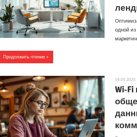
ленд
Оптимиза
одной из
маркетин
Продолжить чтение
19.05.2025
Wi-Fi
обще
данн
комм