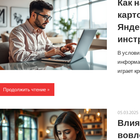
Как 
карто
Янде
инст
В услови
информац
играет к
Продолжить чтение
05.03.2025
Влия
вовл