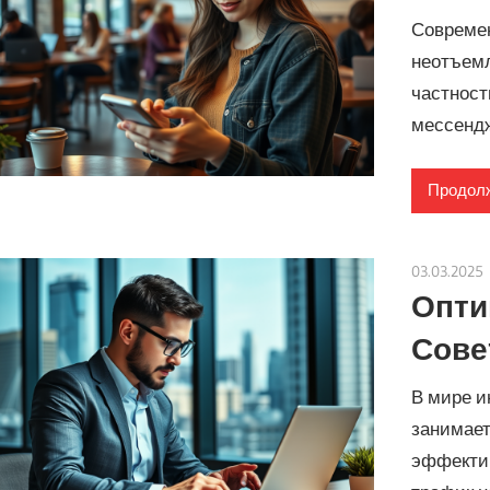
Совреме
неотъемл
частност
мессендж
Продолж
03.03.2025
Опти
Сове
В мире ин
занимает
эффектив