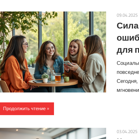
09.04.2025
Сила
ошиб
для 
Социаль
повседне
Сегодня,
мгновени
Продолжить чтение
03.04.2025