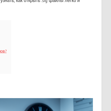
знать, как открыть .sig файлы легко и
лов?