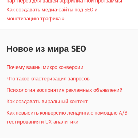
запись:
партнеров для вашей аффилиатной программы
по
Следующая
Как создавать медиа-сайты под SEO и
записям
запись:
монетизацию трафика
Новое из мира SEO
Почему важны микро конверсии
Что такое кластеризация запросов
Психология восприятия рекламных объявлений
Как создавать виральный контент
Как повысить конверсию лендинга с помощью A/B-
тестирования и UX-аналитики