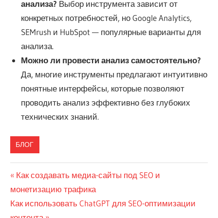
анализа?
Выбор инструмента зависит от
конкретных потребностей, но Google Analytics,
SEMrush и HubSpot — популярные варианты для
анализа.
Можно ли провести анализ самостоятельно?
Да, многие инструменты предлагают интуитивно
понятные интерфейсы, которые позволяют
проводить анализ эффективно без глубоких
технических знаний.
БЛОГ
Навигация
Предыдущая
Как создавать медиа-сайты под SEO и
запись:
монетизацию трафика
по
Следующая
Как использовать ChatGPT для SEO-оптимизации
записям
запись:
контента