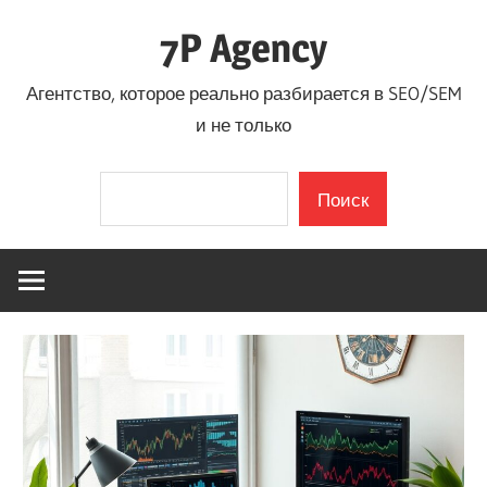
Перейти
7P Agency
к
содержимому
Агентство, которое реально разбирается в SEO/SEM
и не только
Поиск
Поиск